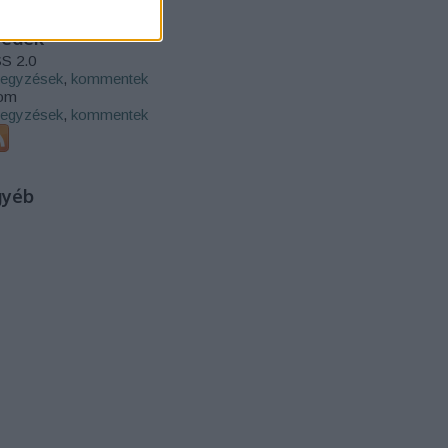
eedek
S 2.0
jegyzések
,
kommentek
om
jegyzések
,
kommentek
gyéb