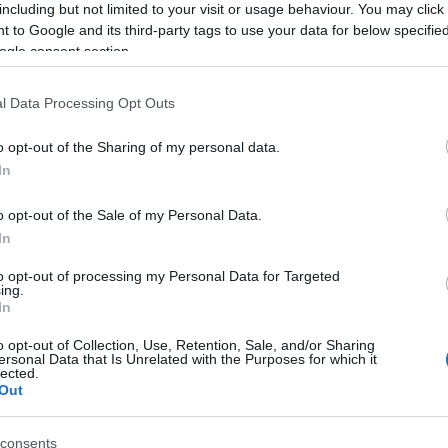
Fr
including but not limited to your visit or usage behaviour. You may click 
ással a bio hogyan függ össze?
 to Google and its third-party tags to use your data for below specifi
C
ogle consent section.
al
ap
l Data Processing Opt Outs
z élet egyik legnagyobb tanítása az volt, hogy
eg
lég) jól csinálni sok mindent, s eképp az egészséges
faü
o opt-out of the Sharing of my personal data.
ámos egyenes vagy kanyargós út vezethet. A lényeg,
tu
(
1
)
!
In
kö
ök
o opt-out of the Sale of my Personal Data.
(
1
)
(
1
In
te
to opt-out of processing my Personal Data for Targeted
ing.
Bl
In
TOVÁBB
Üg
o opt-out of Collection, Use, Retention, Sale, and/or Sharing
(Ye
ersonal Data that Is Unrelated with the Purposes for which it
19
lected.
Szólj hozzá!
Tetszik
0
me
Out
De
Gr
consents
Wa