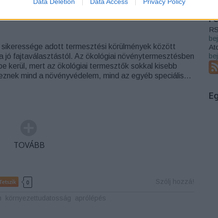
Data Deletion
Data Access
Privacy Policy
F
RS
be
sikeressége adott termesztési körülmények között
At
be
 jó fajtaválasztástól. Az ökológiai növénytermesztésben
e kerül, mert az ökológiai termesztők sokkal kisebb
keznek mind a növényvédelem, mind az egyéb speciális…
E
TOVÁBB
Szólj hozzá!
Tetszik
0
m
környezettudatosság
aprólépés