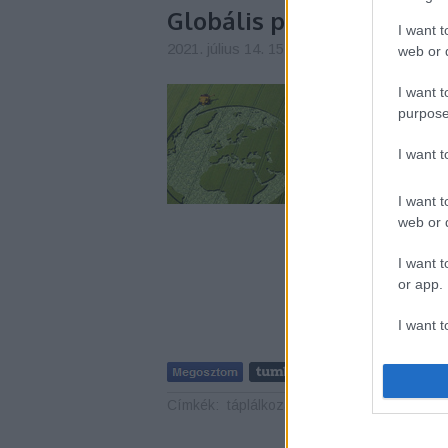
Globális problémák a 
I want t
2021. július 14. 15:53
-
Aprólépés csapat
web or d
I want t
Honnan származik az 
alapanyagokat, és mi
purpose
mennyi adalékanyago
tesznek fel ezekhez 
I want 
élelmiszerrendszere
I want t
web or d
I want t
or app.
I want t
I want t
authenti
Címkék:
táplálkozás
természetvédelem
ap