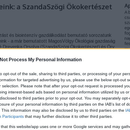
ink: a SzandaSzögi Ökokertészet
A
A 
cs
sz
eg
fog
ást és biointenzív gazdálkodást bemutató sorozatunk
na
reink - a már bemutatott MagosVölgy Ökológiai gazdaság
fe
né Drevenka Orsolya (SzandaSzögi Ökokertészet) és Öry
mu
gye északi részén, mégis Budapesttől csupán 80 km-re,
jel
kön
Not Process My Personal Information
el
le
to opt-out of the sale, sharing to third parties, or processing of your per
kö
ki
formation for targeted advertising by us, please use the below opt-out s
eg
r selection. Please note that after your opt-out request is processed y
so
eing interest-based ads based on personal information utilized by us or
TOVÁBB
disclosed to third parties prior to your opt-out. You may separately opt-
losure of your personal information by third parties on the IAB’s list of
K
. This information may also be disclosed by us to third parties on the
IA
Szólj hozzá!
Tetszik
0
Participants
that may further disclose it to other third parties.
 that this website/app uses one or more Google services and may gath