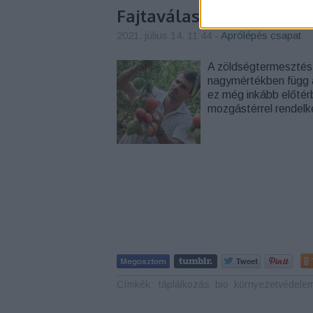
Fajtaválasztási kisokos
2021. július 14. 11:44
-
Aprólépés csapat
A zöldségtermesztés 
nagymértékben függ a
ez még inkább előtérb
mozgástérrel rendel
Címkék:
táplálkozás
bio
környezetvédele