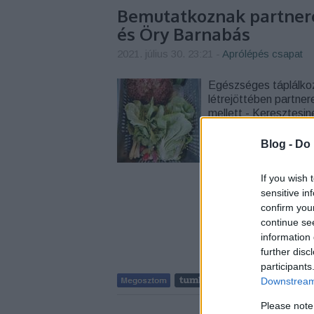
Bemutatkoznak partnere
és Öry Barnabás
2021. július 30. 23:21
-
Aprólépés csapat
Egészséges táplálkoz
létrejöttében partne
mellett - Keresztesi
Barnabás. Nógrád me
…
Blog -
Do 
If you wish 
sensitive in
confirm you
continue se
information 
further disc
participants
Downstream 
Please note