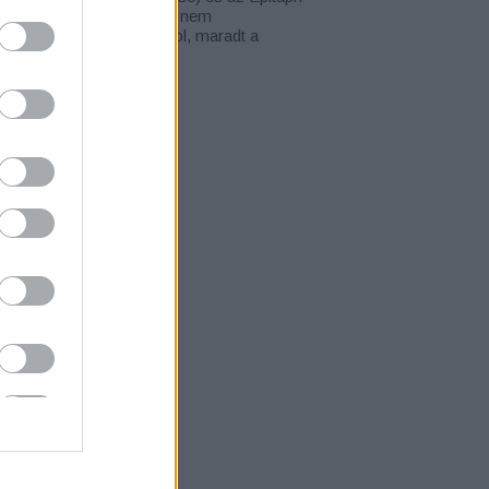
ajd Columbia/Sony) már nem
tárcsinálók, az MTV sehol, maradt a
otify – nekem…
ionysosrising.blog.hu
rchívum
22 május
(
2
)
2 április
(
2
)
22 március
(
3
)
22 január
(
2
)
21 december
(
1
)
21 november
(
3
)
21 október
(
3
)
21 szeptember
(
1
)
21 augusztus
(
1
)
1 július
(
4
)
21 június
(
1
)
21 május
(
3
)
vább
...