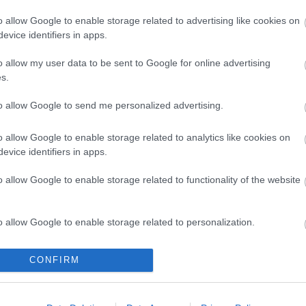
mezőgazdaságban
(m
o allow Google to enable storage related to advertising like cookies on
sz
Sp
evice identifiers in apps.
d
o allow my user data to be sent to Google for online advertising
étel, amit megeszünk? Ki termesztette az
lyen körülmények között? Mennyire van feldolgozva,
s.
t és mennyi tápanyagot tartalmaz? Egyre többen
hasonló kérdéseket maguknak. A globális
to allow Google to send me personalized advertising.
k átlátása ma már…
A
o allow Google to enable storage related to analytics like cookies on
20
evice identifiers in apps.
202
20
o allow Google to enable storage related to functionality of the website
20
20
TOVÁBB
20
20
o allow Google to enable storage related to personalization.
20
20
Szólj hozzá!
Tetszik
o allow Google to enable storage related to security, including
0
202
CONFIRM
cation functionality and fraud prevention, and other user protection.
20
rólépés
szolidáris gazdálkodás
globális mezőgazdaság
20
To