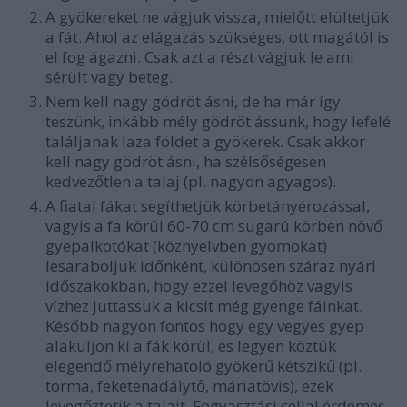
A gyökereket ne vágjuk vissza, mielőtt elültetjük
a fát. Ahol az elágazás szükséges, ott magától is
el fog ágazni. Csak azt a részt vágjuk le ami
sérült vagy beteg.
Nem kell nagy gödröt ásni, de ha már így
teszünk, inkább mély gödröt ássunk, hogy lefelé
találjanak laza földet a gyökerek. Csak akkor
kell nagy gödröt ásni, ha szélsőségesen
kedvezőtlen a talaj (pl. nagyon agyagos).
A fiatal fákat segíthetjük körbetányérozással,
vagyis a fa körül 60-70 cm sugarú körben növő
gyepalkotókat (köznyelvben gyomokat)
lesaraboljuk időnként, különösen száraz nyári
időszakokban, hogy ezzel levegőhöz vagyis
vízhez juttassuk a kicsit még gyenge fáinkat.
Később nagyon fontos hogy egy vegyes gyep
alakuljon ki a fák körül, és legyen köztük
elegendő mélyrehatoló gyökerű kétszikű (pl.
torma, feketenadálytő, máriatövis), ezek
levegőztetik a talajt. Fogyasztási céllal érdemes