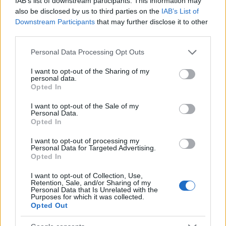
Lantos Tamás
, az alkalmazkodó gyümölcsészet
IAB’s list of downstream participants. This information may
also be disclosed by us to third parties on the
IAB’s List of
hazai úttörője 20 éves erdőkertet ápol Markócon.
Downstream Participants
that may further disclose it to other
Évek óta csak kivételesen ültet fát. Ehelyett segíti és
third parties.
hagyja, hogy a gyümölcsös maga gondoskodjon a
fák szaporításáról. Természetesen ez egy lassabb
Please note that this website/app uses one or more Google
Personal Data Processing Opt Outs
folyamat, de ha tehetjük, kövessük példáját. Több
services and may gather and store information including but
szempontból is jól járunk, ha a fa saját igényeit
not limited to your visit or usage behaviour. You may click to
I want to opt-out of the Sharing of my
figyelembe vesszük:
personal data.
grant or deny consent to Google and its third-party tags to
Opted In
use your data for below specified purposes in below Google
Azok a fafajok, melyeknek hosszú (akár 8-10 m-
consent section.
I want to opt-out of the Sale of my
es) erős karógyökere van, átültetés után
Personal Data.
maximum 30-40 cm hosszúságúak maradnak
Opted In
több évesen is. Ekkor az esetek többségében
I want to opt-out of processing my
gyökér fő tömege abban a részben fog nőni,
Personal Data for Targeted Advertising.
amekkorát meghagytunk belőle (a talaj felső
Opted In
nagyjából 50 cm-es zónájában). Iparszerű
I want to opt-out of Collection, Use,
ültetvényekben ez jó, mert ott öntöznek, és nem
Retention, Sale, and/or Sharing of my
kell hogy mélyen beszivárogjon a víz a talajba.
Personal Data that Is Unrelated with the
Purposes for which it was collected.
Vagyis az ilyen módon nevelt fák gyökereit
Opted Out
könnyen eléri az öntözővíz. Szélsőségesebb
klimatikus viszonyok mellett - mint