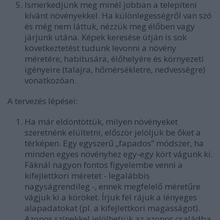
Ismerkedjünk meg minél jobban a telepíteni
kívánt növényekkel. Ha különlegességről van szó
és még nem láttuk, nézzük meg élőben vagy
járjunk utána. Képek keresése útján is sok
következtetést tudunk levonni a növény
méretére, habitusára, élőhelyére és környezeti
igényeire (talajra, hőmérsékletre, nedvességre)
vonatkozóan.
A tervezés lépései:
Ha már eldöntöttük, milyen növényeket
szeretnénk elültetni, először jelöljük be őket a
térképen. Egy egyszerű „fapados” módszer, ha
minden egyes növényhez egy-egy kört vágunk ki.
Fáknál nagyon fontos figyelembe venni a
kifejlettkori méretet - legalábbis
nagyságrendileg -, ennek megfelelő méretűre
vágjuk ki a köröket. Írjuk fel rájuk a lényeges
alapadatokat (pl. a kifejlettkori magasságot).
Azonos színekkel jelölhetjük az azonos családba