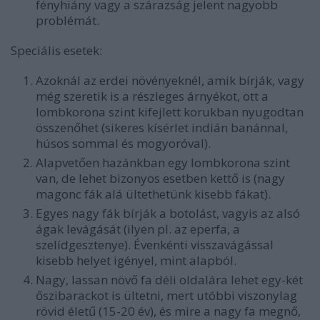
fényhiány vagy a szárazság jelent nagyobb
problémát.
Speciális esetek:
Azoknál az erdei növényeknél, amik bírják, vagy
még szeretik is a részleges árnyékot, ott a
lombkorona szint kifejlett korukban nyugodtan
összenőhet (sikeres kísérlet indián banánnal,
húsos sommal és mogyoróval).
Alapvetően hazánkban egy lombkorona szint
van, de lehet bizonyos esetben kettő is (nagy
magonc fák alá ültethetünk kisebb fákat).
Egyes nagy fák bírják a botolást, vagyis az alsó
ágak levágását (ilyen pl. az eperfa, a
szelídgesztenye). Évenkénti visszavágással
kisebb helyet igényel, mint alapból.
Nagy, lassan növő fa déli oldalára lehet egy-két
őszibarackot is ültetni, mert utóbbi viszonylag
rövid életű (15-20 év), és mire a nagy fa megnő,