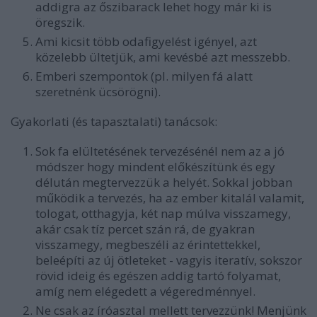
addigra az őszibarack lehet hogy már ki is
öregszik.
Ami kicsit több odafigyelést igényel, azt
közelebb ültetjük, ami kevésbé azt messzebb.
Emberi szempontok (pl. milyen fá alatt
szeretnénk ücsörögni).
Gyakorlati (és tapasztalati) tanácsok:
Sok fa elültetésének tervezésénél nem az a jó
módszer hogy mindent előkészítünk és egy
délután megtervezzük a helyét. Sokkal jobban
működik a tervezés, ha az ember kitalál valamit,
tologat, otthagyja, két nap múlva visszamegy,
akár csak tíz percet szán rá, de gyakran
visszamegy, megbeszéli az érintettekkel,
beleépíti az új ötleteket - vagyis iteratív, sokszor
rövid ideig és egészen addig tartó folyamat,
amíg nem elégedett a végeredménnyel.
Ne csak az íróasztal mellett tervezzünk! Menjünk