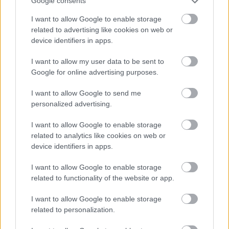
Google consents
amilyenekkel egyre inkább szembenézünk - ez
nem jó, hiszen szárazság alatt öntözni kell a
I want to allow Google to enable storage
talaj folyamatosan kiszáradó felső rétegét.
related to advertising like cookies on web or
device identifiers in apps.
Az az igazán jó, ha a fa maga választja meg a
helyét a kerten belül
,
oda kerülhet ahol a
I want to allow my user data to be sent to
legkedvezőbb feltételeket találja, ezt pedig nem
Google for online advertising purposes.
lehet meghatározni rendesen általunk, még
precíz talajvizsgálatokkal sem (lásd a 6. pontot).
I want to allow Google to send me
A talajnak és gyökérnek egymásra kell találnia
personalized advertising.
hogy hosszú életű és bőtermő fáink legyenek.
Azzal hogy átültetjük a fát, lefékezzük ezt a
I want to allow Google to enable storage
szimbiotikus kapcsolatot a talaj élőlényei és a fa
related to analytics like cookies on web or
device identifiers in apps.
között.
Nagyon sok munkát és időt megtakarítunk,
I want to allow Google to enable storage
mert a faültetés a legenergiaigényesebb
related to functionality of the website or app.
gyümölcsészeti tevékenység.
I want to allow Google to enable storage
Az ültetés nélküli gyümölcsösben a telepítés
related to personalization.
szaporítás is. Többféle módon is létesíthetünk
gyümölcsöst ültetés nélkül. Íme néhány módszer,