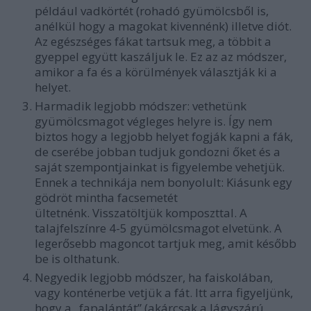
például vadkörtét (rohadó gyümölcsből is,
anélkül hogy a magokat kivennénk) illetve diót.
Az egészséges fákat tartsuk meg, a többit a
gyeppel együtt kaszáljuk le. Ez az az módszer,
amikor a fa és a körülmények választják ki a
helyet.
Harmadik legjobb módszer: vethetünk
gyümölcsmagot végleges helyre is. Így nem
biztos hogy a legjobb helyet fogják kapni a fák,
de cserébe jobban tudjuk gondozni őket és a
saját szempontjainkat is figyelembe vehetjük.
Ennek a technikája nem bonyolult:
Kiásunk egy
gödröt mintha facsemetét
ültetnénk.
Visszatöltjük komposzttal.
A
talajfelszínre 4-5 gyümölcsmagot elvetünk.
A
legerősebb magoncot tartjuk meg, amit később
be is olthatunk.
Negyedik legjobb módszer, ha faiskolában,
vagy konténerbe vetjük a fát. Itt arra figyeljünk,
hogy a „fapalántát” (akárcsak a lágyszárú