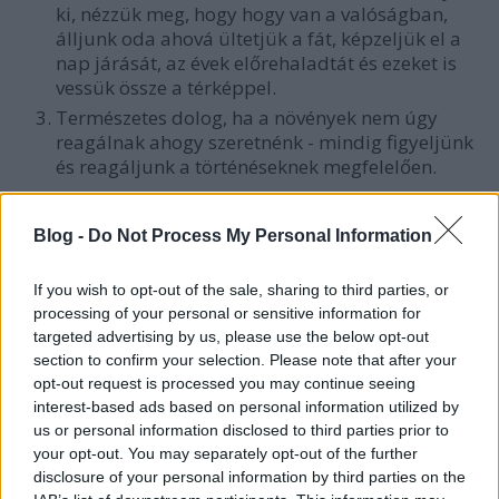
ki, nézzük meg, hogy hogy van a valóságban,
álljunk oda ahová ültetjük a fát, képzeljük el a
nap járását, az évek előrehaladtát és ezeket is
vessük össze a térképpel.
Természetes dolog, ha a növények nem úgy
reagálnak ahogy szeretnénk - mindig figyeljünk
és reagáljunk a történéseknek megfelelően.
Az alkalmazkodó gyümölcsészet elvei
Blog -
Do Not Process My Personal Information
A növények - így fák is - olyan élőlények, melyek
természetüknél fogva életüket azon a helyen élik és
If you wish to opt-out of the sale, sharing to third parties, or
fejezik be, ahol elkezdték. Gyökereik nagyon mélyre
processing of your personal or sensitive information for
hatolnak, ha nem vágjuk el óhatatlanul egy
targeted advertising by us, please use the below opt-out
átültetéssel.
section to confirm your selection. Please note that after your
opt-out request is processed you may continue seeing
Az átültetés a mi szempontunk, elsősorban
interest-based ads based on personal information utilized by
gazdasági szempont. Oda ültethetünk fát, ahová
us or personal information disclosed to third parties prior to
szeretnénk, amit mi választunk.
your opt-out. You may separately opt-out of the further
disclosure of your personal information by third parties on the