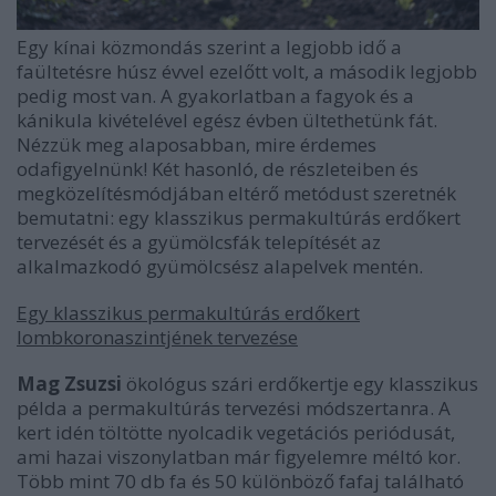
Egy kínai közmondás szerint a legjobb idő a
faültetésre húsz évvel ezelőtt volt, a második legjobb
pedig most van. A gyakorlatban a fagyok és a
kánikula kivételével egész évben ültethetünk fát.
Nézzük meg alaposabban, mire érdemes
odafigyelnünk! Két hasonló, de részleteiben és
megközelítésmódjában eltérő metódust szeretnék
bemutatni: egy klasszikus permakultúrás erdőkert
tervezését és a gyümölcsfák telepítését az
alkalmazkodó gyümölcsész alapelvek mentén.
Egy klasszikus permakultúrás erdőkert
lombkoronaszintjének tervezése
Mag Zsuzsi
ökológus szári erdőkertje egy klasszikus
példa a permakultúrás tervezési módszertanra. A
kert idén töltötte nyolcadik vegetációs periódusát,
ami hazai viszonylatban már figyelemre méltó kor.
Több mint 70 db fa és 50 különböző fafaj található