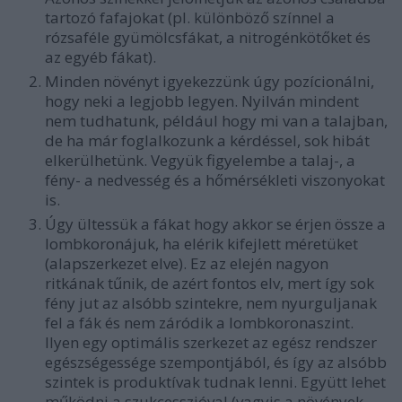
tartozó fafajokat (pl. különböző színnel a
rózsaféle gyümölcsfákat, a nitrogénkötőket és
az egyéb fákat).
Minden növényt igyekezzünk úgy pozícionálni,
hogy neki a legjobb legyen. Nyilván mindent
nem tudhatunk, például hogy mi van a talajban,
de ha már foglalkozunk a kérdéssel, sok hibát
elkerülhetünk. Vegyük figyelembe a talaj-, a
fény- a nedvesség és a hőmérsékleti viszonyokat
is.
Úgy ültessük a fákat hogy akkor se érjen össze a
lombkoronájuk, ha elérik kifejlett méretüket
(alapszerkezet elve). Ez az elején nagyon
ritkának tűnik, de azért fontos elv, mert így sok
fény jut az alsóbb szintekre, nem nyurguljanak
fel a fák és nem záródik a lombkoronaszint.
Ilyen egy optimális szerkezet az egész rendszer
egészségessége szempontjából, és így az alsóbb
szintek is produktívak tudnak lenni. Együtt lehet
működni a szukcesszióval (vagyis a növények