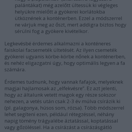
palántákat) még azelőtt ültessük ki végleges
helyükre mielőtt a gyökerei korlátokba
ütköznének a konténerben. Ezzel a módszerrel
ne várjuk meg az őszt, mert addigra biztos hogy
sérülni fog a gyökere kivételkor.
Legkevésbé érdemes alkalmazni a konténeres
faiskolai facsemeték ültetését. Az ilyen csemeték
gyökerei ugyanis körbe-körbe nőnek a konténerben,
és nehéz eligazgatni úgy, hogy optimális legyen a fa
számára.
Érdemes tudnunk, hogy vannak fafajok, melyeknek
magjai hajlamosak az „elfekvésre”. Ez azt jelenti,
hogy az általunk vetett magok egy része sokszor
nehezen, a vetés után csak 2-3 év múlva csírázik ki
(pl. galagonya, húsos som, rózsa). Több módszerrel
lehet segíteni ezen, például rétegzéssel, néhány
napig tömény trágyalébe áztatással, koptatással
vagy gőzöléssel. Ha a csírázást a csírázásgátló