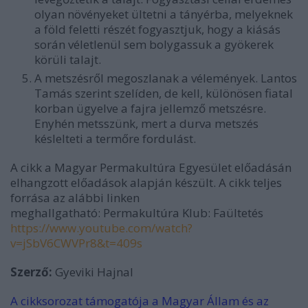
olyan növényeket ültetni a tányérba, melyeknek
a föld feletti részét fogyasztjuk, hogy a kiásás
során véletlenül sem bolygassuk a gyökerek
körüli talajt.
A metszésről megoszlanak a vélemények. Lantos
Tamás szerint szelíden, de kell, különösen fiatal
korban ügyelve a fajra jellemző metszésre.
Enyhén metsszünk, mert a durva metszés
késlelteti a termőre fordulást.
A cikk a Magyar Permakultúra Egyesület előadásán
elhangzott előadások alapján készült.
A cikk teljes
forrása az alábbi linken
meghallgatható:
Permakultúra Klub: Faültetés
https://www.youtube.com/watch?
v=jSbV6CWVPr8&t=409s
Szerző:
Gyeviki Hajnal
A cikksorozat támogatója a Magyar Állam és az