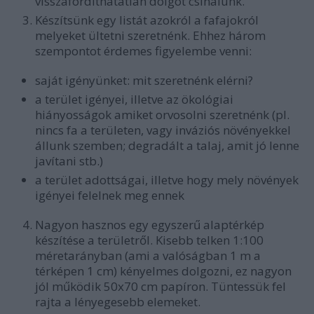
visszafordíthatatlan dolgot csinálunk.
Készítsünk egy listát azokról a fafajokról
melyeket ültetni szeretnénk. Ehhez három
szempontot érdemes figyelembe venni:
saját igényünket: mit szeretnénk elérni?
a terület igényei, illetve az ökológiai
hiányosságok amiket orvosolni szeretnénk (pl.
nincs fa a területen, vagy inváziós növényekkel
állunk szemben; degradált a talaj, amit jó lenne
javítani stb.)
a terület adottságai, illetve hogy mely növények
igényei felelnek meg ennek
Nagyon hasznos egy egyszerű alaptérkép
készítése a területről. Kisebb telken 1:100
méretarányban (ami a valóságban 1 m a
térképen 1 cm) kényelmes dolgozni, ez nagyon
jól működik 50x70 cm papíron. Tüntessük fel
rajta a lényegesebb elemeket.