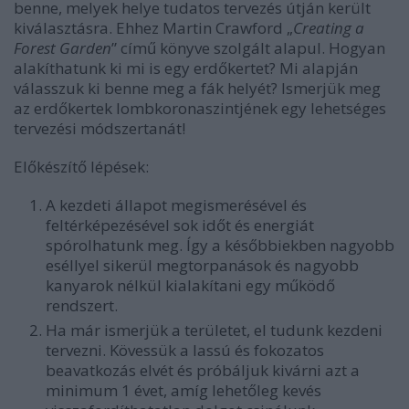
benne, melyek helye tudatos tervezés útján került
kiválasztásra. Ehhez Martin Crawford „
Creating a
Forest Garden
” című könyve szolgált alapul. Hogyan
alakíthatunk ki mi is egy erdőkertet? Mi alapján
válasszuk ki benne meg a fák helyét? Ismerjük meg
az erdőkertek lombkoronaszintjének egy lehetséges
tervezési módszertanát!
Előkészítő lépések:
A kezdeti állapot megismerésével és
feltérképezésével sok időt és energiát
spórolhatunk meg. Így a későbbiekben nagyobb
eséllyel sikerül megtorpanások és nagyobb
kanyarok nélkül kialakítani egy működő
rendszert.
Ha már ismerjük a területet, el tudunk kezdeni
tervezni. Kövessük a lassú és fokozatos
beavatkozás elvét és próbáljuk kivárni azt a
minimum 1 évet, amíg lehetőleg kevés