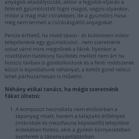
anyagok akadályozzák, akkor a legjobb eljárás a
félérett gyümölcsből fogni magot, vagyis olyankor,
mikor a mag már csíraképes, de a gyümölcs húsa
még nem termeli a csírázásgátló anyagokat.
Persze érthető, ha rövid távon - és különösen mikor
telepítenénk egy gyümölcsöst - nem szeretnénk
sokat várni mire megnőnek a fáink. Ilyenkor a
rövidtávon hatékony faültetés mellett nem árt ha
hosszú távban is gondolkodunk és a fenti módszerek
közül is kipróbálunk néhányat, a kettőt gond nélkül
lehet párhuzamosan is művelni.
Néhány etikai tanács, ha mégis szeretnénk
fákat ültetni:
A komposzt használata nem elsősorban a
tápanyag miatt, hanem a talajlakó élőlények
(mikrobák és mezofauna képviselői) telepítése
érdekében fontos, akik a gyökér környezetében
segítenek a tápanyagellátásban.