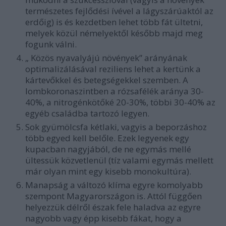
természetes fejlődési ívével a lágyszárúaktól az
erdőig) is és kezdetben lehet több fát ültetni,
melyek közül némelyektől később majd meg
fogunk válni.
„ Közös nyavalyájú növények” arányának
optimalizálásával reziliens lehet a kertünk a
kártevőkkel és betegségekkel szemben. A
lombkoronaszintben a rózsafélék aránya 30-
40%, a nitrogénkötőké 20-30%, többi 30-40% az
egyéb családba tartozó legyen.
Sok gyümölcsfa kétlaki, vagyis a beporzáshoz
több egyed kell belőle. Ezek legyenek egy
kupacban nagyjából, de ne egymás mellé
ültessük közvetlenül (tíz valami egymás mellett
már olyan mint egy kisebb monokultúra).
Manapság a változó klíma egyre komolyabb
szempont Magyarországon is. Attól függően
helyezzük délről észak fele haladva az egyre
nagyobb vagy épp kisebb fákat, hogy a