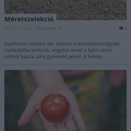
Méretszelekció
Aprólépés csapat
•
2022. január 17.
0
Raphanus sativus var. sativus a keresztesvirágúak
családjába tartozik, angolul nevét a latin radix
szóból kapta, ami gyökeret jelent. A fekete, ...