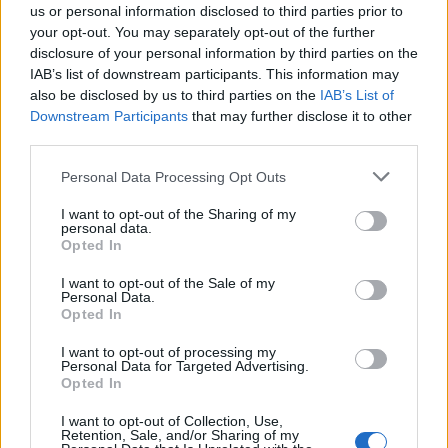
us or personal information disclosed to third parties prior to
your opt-out. You may separately opt-out of the further
disclosure of your personal information by third parties on the
IAB’s list of downstream participants. This information may
also be disclosed by us to third parties on the
IAB’s List of
Downstream Participants
that may further disclose it to other
third parties.
Please note that this website/app uses one or more Google
Personal Data Processing Opt Outs
services and may gather and store information including but
not limited to your visit or usage behaviour. You may click to
I want to opt-out of the Sharing of my
Védekezési módok
personal data.
grant or deny consent to Google and its third-party tags to
Opted In
Aprólépés csapat
•
2022. március 17.
0
use your data for below specified purposes in below Google
consent section.
I want to opt-out of the Sale of my
Personal Data.
Ha valaki kertészkedésre adja a fejét, lesz egy
Opted In
kérdés, amibe hamar bele fog botlani, akármilyen
gazdálkodási irányzatot követ is: hogyan védjem ...
I want to opt-out of processing my
Personal Data for Targeted Advertising.
Opted In
I want to opt-out of Collection, Use,
Retention, Sale, and/or Sharing of my