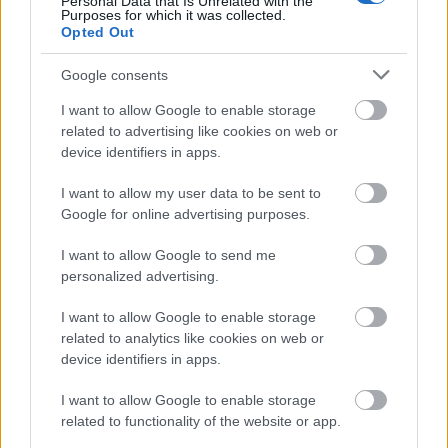
Personal Data that Is Unrelated with the
Purposes for which it was collected.
Opted Out
Google consents
I want to allow Google to enable storage
related to advertising like cookies on web or
device identifiers in apps.
I want to allow my user data to be sent to
Google for online advertising purposes.
Nagyon fair – az milyen?
I want to allow Google to send me
personalized advertising.
A méltányos kereskedelemből származó
termékek nyomában
I want to allow Google to enable storage
related to analytics like cookies on web or
Aprólépés csapat
•
2022. március 02.
0
device identifiers in apps.
Épp majszolok egy fair trade csokit, amit azzal
I want to allow Google to enable storage
reklámoznak, hogy nagyon fair. Sokszor
related to functionality of the website or app.
elhatározom, hogy csak méltányos kereskedelemből