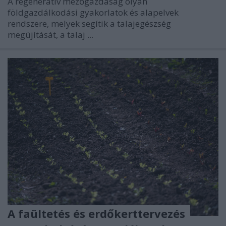
A regeneratív mezőgazdaság olyan
földgazdálkodási gyakorlatok és alapelvek
rendszere, melyek segítik a talajegészség
megújítását, a talaj ...
A faültetés és erdőkerttervezés