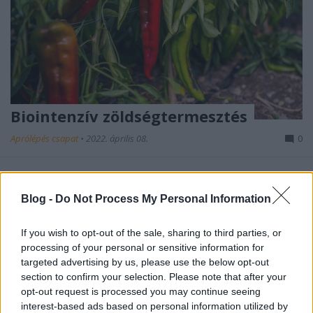
Biointenzív zöldségtermesztés
Aprólépés csapat
•
2022. április 08.
0
A cél: termessz többet úgy, hogy kevesebbet
használsz!
Blog -
Do Not Process My Personal Information
A biointenzív termesztés egy olyan egyszerűen
tanulható és használható módszer, ...
If you wish to opt-out of the sale, sharing to third parties, or
processing of your personal or sensitive information for
targeted advertising by us, please use the below opt-out
section to confirm your selection. Please note that after your
opt-out request is processed you may continue seeing
interest-based ads based on personal information utilized by