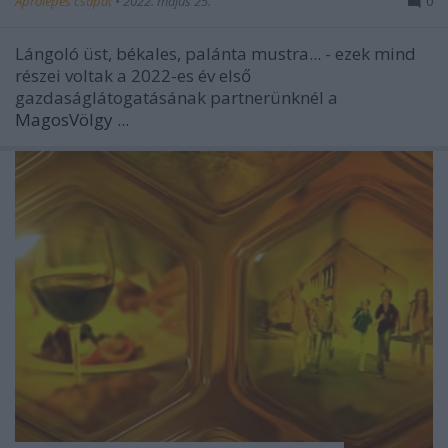
Aprólépés csapat
•
2022. május 25.
0
Lángoló üst, békales, palánta mustra... - ezek mind
részei voltak a 2022-es év első
gazdaságlátogatásának partnerünknél a
MagosVölgy ...