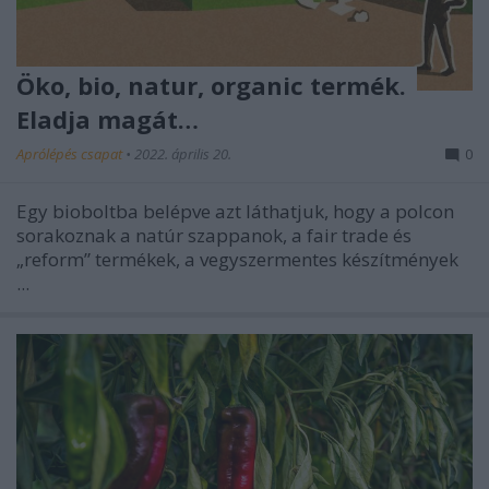
Öko, bio, natur, organic termék.
Eladja magát…
Aprólépés csapat
•
2022. április 20.
0
Egy bioboltba belépve azt láthatjuk, hogy a polcon
sorakoznak a natúr szappanok, a fair trade és
„reform” termékek, a vegyszermentes készítmények
...