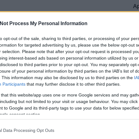
A
A 
cs
Not Process My Personal Information
sz
eg
fog
lehet újra felhasználni a kiürült/megüresedett PET
to opt-out of the sale, sharing to third parties, or processing of your per
na
épként növényeket lehet benne ki csíráztatni, felnevelni.
formation for targeted advertising by us, please use the below opt-out s
fe
uturista lámpát is ki lehet belőlük alakítani. Fogkefe
r selection. Please note that after your opt-out request is processed y
mu
ha megszabadítjuk a nyakától. De szerintem a…
jel
eing interest-based ads based on personal information utilized by us or
kön
disclosed to third parties prior to your opt-out. You may separately opt-
el
losure of your personal information by third parties on the IAB’s list of
le
. This information may also be disclosed by us to third parties on the
IA
kö
Participants
that may further disclose it to other third parties.
ki
eg
 that this website/app uses one or more Google services and may gath
so
TOVÁBB
including but not limited to your visit or usage behaviour. You may click 
 to Google and its third-party tags to use your data for below specifi
K
ogle consent section.
Szólj hozzá!
Tetszik
0
l Data Processing Opt Outs
zat