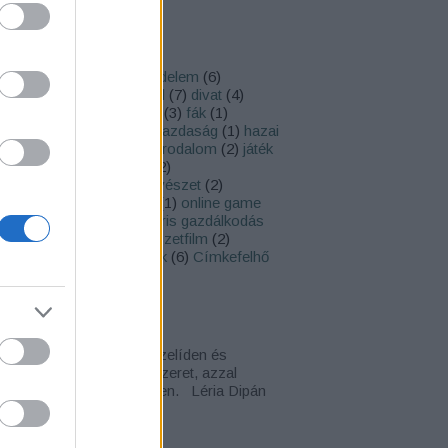
iss topikok
ímkék
kotói pályázat
(
30
)
állatvédelem
(
6
)
rólépés
(
37
)
bio
(
8
)
Covid
(
7
)
divat
(
4
)
észség
(
10
)
eredmények
(
3
)
fák
(
1
)
ltetés
(
1
)
globális mezőgazdaság
(
1
)
hazai
rizmus
(
3
)
háztartás
(
15
)
irodalom
(
2
)
játék
környezettudatosság
(
32
)
rnyezetvédelem
(
19
)
művészet
(
2
)
olábnyom
(
2
)
önismeret
(
1
)
online game
permakultúra
(
2
)
szolidáris gazdálkodás
0
)
táplálkozás
(
11
)
természetfilm
(
2
)
rmészetvédelem
(
9
)
tippek
(
6
)
Címkefelhő
ogajánló
ndolat reggel
gedd hogy szeressen, szelíden és
épen. Mert aki nem így szeret, azzal
ked semmi dolgod nincsen. Léria Dipán
riadipan.blog.hu