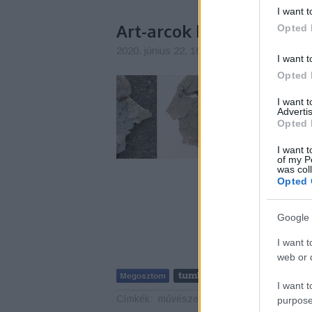
I want t
Art-arcok hulladékból
Opted 
2020. június 22. 16:34
-
Aprólépés csapat
I want t
Opted 
"A megoldandó problé
alkotása az eldobott
I want 
építési törmelékből s
Advertis
Opted 
emberi arcot, profilt
I want t
of my P
was col
Opted 
Google 
I want t
web or d
I want t
Címkék:
művészet
környezettudatosság
a
purpose