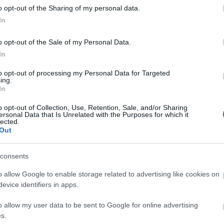
Fr
o opt-out of the Sharing of my personal data.
In
C
al
o opt-out of the Sale of my Personal Data.
ap
In
eg
ma a szemetelés. A megoldás ironikus: kreatív fotók
faü
 dolgokból. Zsebkendőből, nylonzacskókból, flakonokból,
to opt-out of processing my Personal Data for Targeted
tu
tb. Kis fantáziával - esetleg tükrözéssel - létrehozhatunk
ing.
(
1
)
In
, madárformákat, vagy négylábú állatokat,…
kö
ök
o opt-out of Collection, Use, Retention, Sale, and/or Sharing
(
1
)
ersonal Data that Is Unrelated with the Purposes for which it
(
1
lected.
te
Out
Bl
consents
TOVÁBB
Go
o allow Google to enable storage related to advertising like cookies on
En
evice identifiers in apps.
sz
ne
Szólj hozzá!
Tetszik
0
o allow my user data to be sent to Google for online advertising
le
lkotói pályázat
aprólépés
s.