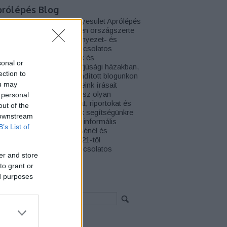
prólépés Blog
budapesti Harmónium Egyesület Aprólépés
apatával az elmúlt években országszerte
ámos kreatív, színes környezet- és
észségtudatossággal kapcsolatos
lalkozást tartott kicsiknek és
sonal or
gyobbaknak iskolákban, ifjúsági házakban,
ection to
sztiválokon. A 2020-ban indított blogunkon
ou may
nkatársaink és önkénteseink írásait
entettjük meg. Itt olvashatsz olyan
 personal
yvajánlókat, filmajánlókat, riportokat és
out of the
emző bejegyzéseket, amik segítségünkre
 downstream
hetnek mind a formális és informális
B’s List of
rnyezeti nevelés tervezésénél és
vitelezésénél. Továbbá 2021-től
észséges életmóddal kapcsolatos
er and store
rozatot indítunk.
to grant or
ed purposes
eresés