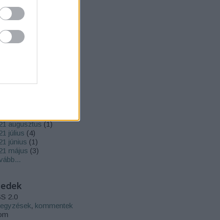
rchívum
22 május
(
2
)
2 április
(
2
)
22 március
(
3
)
22 január
(
2
)
21 december
(
1
)
21 november
(
3
)
21 október
(
3
)
21 szeptember
(
1
)
21 augusztus
(
1
)
1 július
(
4
)
21 június
(
1
)
21 május
(
3
)
vább
...
eedek
S 2.0
jegyzések
,
kommentek
om