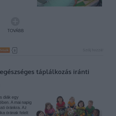
TOVÁBB
Szólj hozzá!
Tetszik
0
egészséges táplálkozás iránti
t
s diák egy
tében. A mai napig
ti óránkra. Az
ika órának felelt