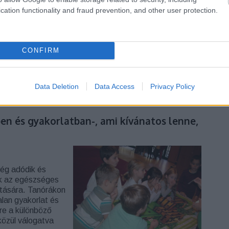
cation functionality and fraud prevention, and other user protection.
Szólj hozzá!
Tetszik
0
CONFIRM
egészséges táplálkozás iránti
gyakorlatok
Data Deletion
Data Access
Privacy Policy
t
en és gyakorlatban-, ami kívánatos lenne,
ség adódik és
ik az egészséges
ntására. Tanórákon
alan gyakorlat és
re a különböző
közül válogatva