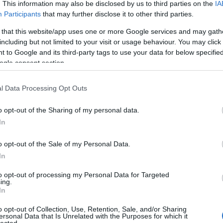
. This information may also be disclosed by us to third parties on the
IA
F
Participants
that may further disclose it to other third parties.
RS
be
Szólj hozzá!
Tetszik
0
 that this website/app uses one or more Google services and may gath
At
including but not limited to your visit or usage behaviour. You may click 
szolidáris gazdálkodás
be
 to Google and its third-party tags to use your data for below specifi
ogle consent section.
E
l Data Processing Opt Outs
pat
o opt-out of the Sharing of my personal data.
In
o opt-out of the Sale of my Personal Data.
In
to opt-out of processing my Personal Data for Targeted
ing.
In
o opt-out of Collection, Use, Retention, Sale, and/or Sharing
ersonal Data that Is Unrelated with the Purposes for which it
lected.