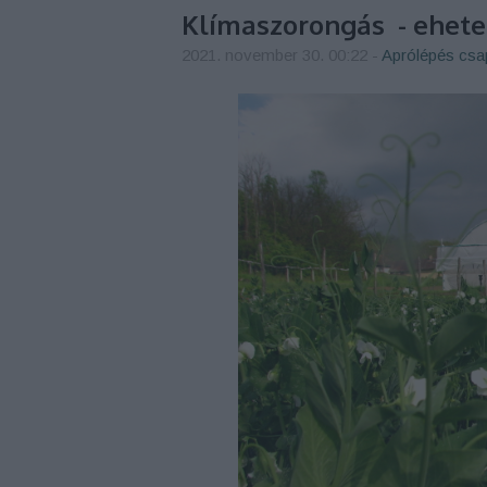
Klímaszorongás - ehet
2021. november 30. 00:22
-
Aprólépés csa