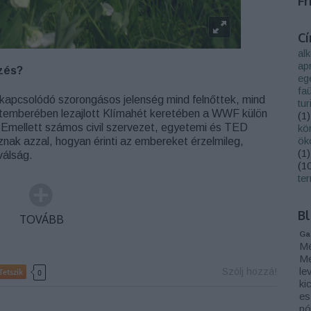
Fr
C
al
ap
ezés?
eg
faü
kapcsolódó szorongásos jelenség mind felnőttek, mind
tu
temberében lezajlott Klímahét keretében a WWF külön
(
1
)
 Emellett számos civil szervezet, egyetemi és TED
kö
ök
oznak azzal, hogyan érinti az embereket érzelmileg,
(
1
)
válság.
(
1
te
Bl
TOVÁBB
Ga
Mé
Me
le
Szólj hozzá!
Tetszik
0
ki
es
pó