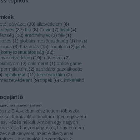
iss topikok
ímkék
kotói pályázat
(
30
)
állatvédelem
(
6
)
rólépés
(
37
)
bio
(
8
)
Covid
(
7
)
divat
(
4
)
észség
(
10
)
eredmények
(
3
)
fák
(
1
)
ltetés
(
1
)
globális mezőgazdaság
(
1
)
hazai
rizmus
(
3
)
háztartás
(
15
)
irodalom
(
2
)
játék
környezettudatosság
(
32
)
rnyezetvédelem
(
19
)
művészet
(
2
)
olábnyom
(
2
)
önismeret
(
1
)
online game
permakultúra
(
2
)
szolidáris gazdálkodás
0
)
táplálkozás
(
11
)
természetfilm
(
2
)
rmészetvédelem
(
9
)
tippek
(
6
)
Címkefelhő
ogajánló
zpacho (hagyományos)
g az E.Á.-okban készítettem többször.
xikói barátainktól tanultam. Igen egyszerű
ves. Főzés nélküli. Amiben egy nagyon
csit eltér a hagyományostól, hogy én nem
zek sült kenyeret, ezért élőkenyérrel
toltam. Hozzávalók 1 személyre: 2