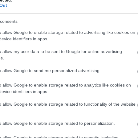
Out
consents
o allow Google to enable storage related to advertising like cookies on
evice identifiers in apps.
o allow my user data to be sent to Google for online advertising
s.
to allow Google to send me personalized advertising.
gy fürt banán (10.000 km-ről), 2 citrom (1250 km-ről), 2db
o allow Google to enable storage related to analytics like cookies on
0 km-ről).
Összesen 13850 km-et utazott a kosár tartalma
evice identifiers in apps.
Hogy lehetséges tehát mégis, hogy minden egyformán friss
talán?
o allow Google to enable storage related to functionality of the website
o allow Google to enable storage related to personalization.
TOVÁBB
o allow Google to enable storage related to security, including