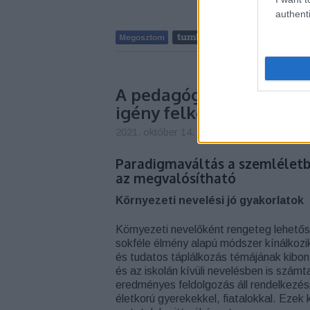
authenti
A pedagógia szerepe az 
igény felkeltésében-jó 
2021. október 14. 23:39
-
Aprólépés csapa
Paradigmaváltás a szemléletb
az megvalósítható
Környezeti nevelési jó gyakorlatok
Környezeti nevelőként rengeteg lehető
sokféle élmény alapú módszer kínálkoz
és tudatos táplálkozás témájának kibo
és az iskolán kívüli nevelésben is számt
eredményes feldolgozás áll rendelkezés
életkorú gyerekekkel, fiatalokkal. Ezek 