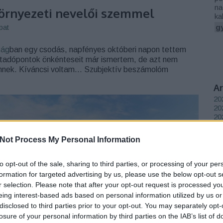
na
környezeti nevelői szemmel
ka
pat
gy
ság
ban egy csodás, napfényes októberi napon tettem
átadópontok önkénteseit már ismertem, de azt nem
mnek. Kíváncsi voltam... Szubjektív beszámolóm
A
20
202
20
20
20
Not Process My Personal Information
20
20
20
to opt-out of the sale, sharing to third parties, or processing of your per
20
formation for targeted advertising by us, please use the below opt-out s
202
r selection. Please note that after your opt-out request is processed y
20
eing interest-based ads based on personal information utilized by us or
20
disclosed to third parties prior to your opt-out. You may separately opt-
To
TOVÁBB
losure of your personal information by third parties on the IAB’s list of