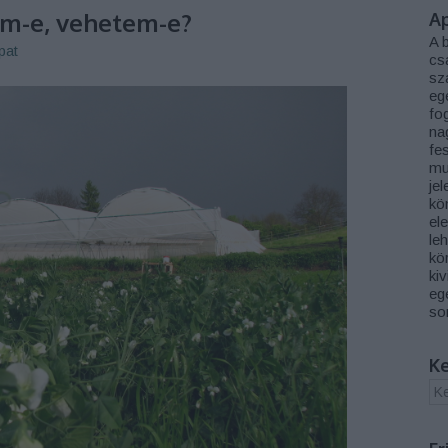
em-e, vehetem-e?
A
A 
pat
cs
sz
eg
fog
na
fe
mu
jel
kön
el
le
kö
ki
eg
so
K