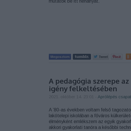
mutatok be itt néhányat.
A pedagógia szerepe az 
igény felkeltésében
2021. október 14. 23:01
-
Aprólépés csapa
A ’80-as években voltam felső tagozato
lakótelepi iskolában a főváros külkerüle
élményként emlékszem az egyik gyakorla
akkori gyakorlati tanóra a későbbi techn