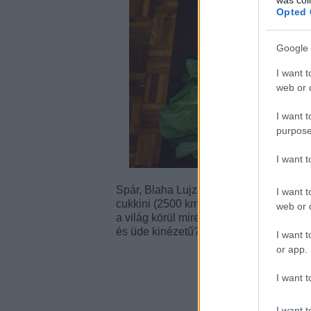
Opted 
Google 
I want t
web or d
I want t
purpose
I want 
Spár, Blaha Lujza tér. Kosár tartalma: e
I want t
cukkini (2500 km-ről), 6 paradicsom (10
web or d
a világ körül mire a bolt polcaira ért. 
és üde kinézetű? Mit keresnek itt egyál
I want t
or app.
I want t
I want t