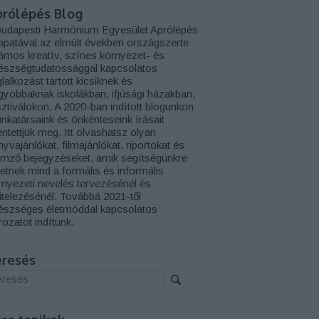
prólépés Blog
budapesti Harmónium Egyesület Aprólépés
apatával az elmúlt években országszerte
ámos kreatív, színes környezet- és
észségtudatossággal kapcsolatos
lalkozást tartott kicsiknek és
gyobbaknak iskolákban, ifjúsági házakban,
sztiválokon. A 2020-ban indított blogunkon
nkatársaink és önkénteseink írásait
entettjük meg. Itt olvashatsz olyan
yvajánlókat, filmajánlókat, riportokat és
emző bejegyzéseket, amik segítségünkre
hetnek mind a formális és informális
rnyezeti nevelés tervezésénél és
vitelezésénél. Továbbá 2021-től
észséges életmóddal kapcsolatos
rozatot indítunk.
eresés